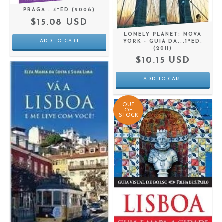
PRAGA - 4ªED.(2006)
$15.08 USD
LONELY PLANET: NOVA
YORK - GUIA DA...1ªED.
(2011)
$10.15 USD
OUT
OF
STOCK