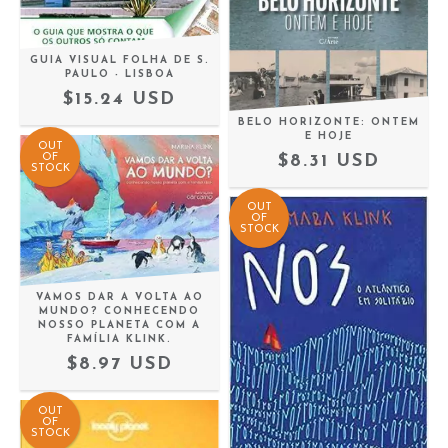
GUIA VISUAL FOLHA DE S.
PAULO - LISBOA
$15.24 USD
BELO HORIZONTE: ONTEM
E HOJE
OUT
OF
$8.31 USD
STOCK
OUT
OF
STOCK
VAMOS DAR A VOLTA AO
MUNDO? CONHECENDO
NOSSO PLANETA COM A
FAMÍLIA KLINK.
$8.97 USD
OUT
OF
STOCK