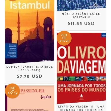
NÓS: O ATLÂNTICO EM
SOLITÁRIO
$11.85 USD
OUT
OF
STOCK
LONELY PLANET: ISTAMBUL
- 2ªED.(2013)
$7.78 USD
OUT
OF
STOCK
LIVRO DA VIAGEM, O - UMA
JORNADA POR TODOS OS