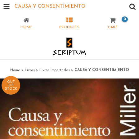
CAUSA Y CONSENTIMIENTO
0
HOME
PRODUCTS
CART
Home
>
Livros
>
Livros Importados
>
CAUSA Y CONSENTIMIENTO
OUT
OF
STOCK