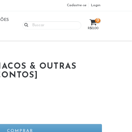
Cadastre-se
Login
ÇÕES
0
R$0,00
ACOS & OUTRAS
CONTOS]