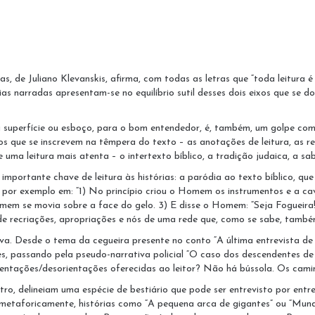
, de Juliano Klevanskis, afirma, com todas as letras que “toda leitura é
órias narradas apresentam-se no equilíbrio sutil desses dois eixos que se
uma superfície ou esboço, para o bom entendedor, é, também, um golpe com
os que se inscrevem na têmpera do texto – as anotações de leitura, as r
uma leitura mais atenta – o intertexto bíblico, a tradição judaica, a sab
mportante chave de leitura às histórias: a paródia ao texto bíblico, que
e, por exemplo em: “1) No princípio criou o Homem os instrumentos e a cav
m se movia sobre a face do gelo. 3) E disse o Homem: “Seja Fogueira!”. 
 recriações, apropriações e nós de uma rede que, como se sabe, també
iva. Desde o tema da cegueira presente no conto “A última entrevista de
, passando pela pseudo-narrativa policial “O caso dos descendentes de 
rientações/desorientações oferecidas ao leitor? Não há bússola. Os cami
o, delineiam uma espécie de bestiário que pode ser entrevisto por entre a
u metaforicamente, histórias como “A pequena arca de gigantes” ou “Mun