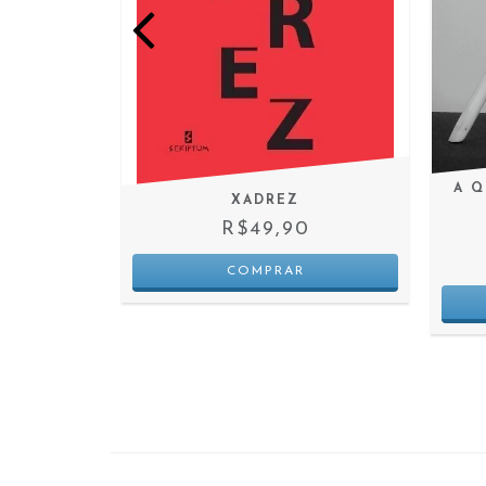
A Q
INVENTA
XADREZ
0
R$49,90
 JUROS