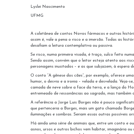
Lyslei Nascimento
UFMG
A coletânea de contos Novos fármacos e outras histórias
assim é, vale a pena o risco e a imersão. Todas as hist
desafiam a leitura contemplativa ou passiva.
Se risco, numa primeira visada, é traço, sulco feito n
Sendo assim, convém que o leitor esteja atento aos risc
personagens inusitados – e as que subjazem, à espera de 
O conto “A gênese dos cães”, por exemplo, oferece uma i
humor, o desvio e a ironia – velada e desvelada. Veja-s
camada de neve sobre a face da terra, e a lança do Home
entremeado de ressonâncias ao sagrado, mas também de
A referência a Jorge Luis Borges não é pouco significat
que pertenceria a Borges, mais um gato chamado Borges
iluminações e sombras. Seriam essas outras possíveis o
Há ainda uma série de animais que, entre um conto e outr
asnos, ursos e outros bichos vem habitar, imaginária o