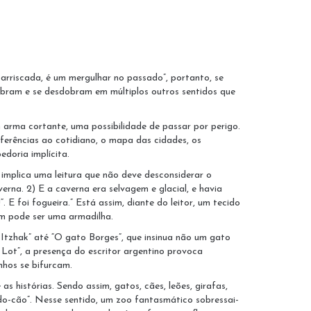
 arriscada, é um mergulhar no passado”, portanto, se
 dobram e se desdobram em múltiplos outros sentidos que
 arma cortante, uma possibilidade de passar por perigo.
eferências ao cotidiano, o mapa das cidades, os
edoria implícita.
 implica uma leitura que não deve desconsiderar o
erna. 2) E a caverna era selvagem e glacial, e havia
E foi fogueira.” Está assim, diante do leitor, um tecido
m pode ser uma armadilha.
 Itzhak” até “O gato Borges”, que insinua não um gato
Lot”, a presença do escritor argentino provoca
nhos se bifurcam.
s histórias. Sendo assim, gatos, cães, leões, girafas,
do-cão”. Nesse sentido, um zoo fantasmático sobressai-