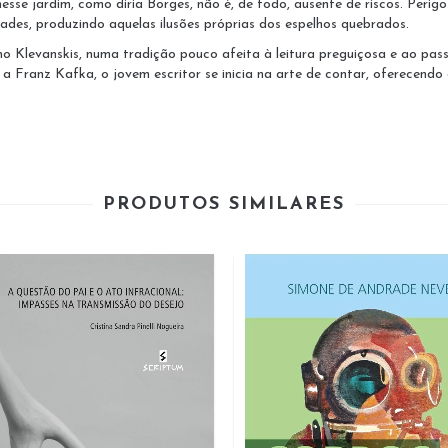
nesse jardim, como diria Borges, não é, de todo, ausente de riscos. Perigo
des, produzindo aquelas ilusões próprias dos espelhos quebrados.
liano Klevanskis, numa tradição pouco afeita à leitura preguiçosa e ao
s a Franz Kafka, o jovem escritor se inicia na arte de contar, oferecend
PRODUTOS SIMILARES