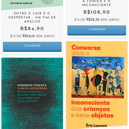
A COMIDA E O
INCONSCIENTE
R$108,90
ENTRE O CAIR E O
DESPERTAR - UM FIM DE
3
X DE
R$36,30
SEM JUROS
ANÁLISE
R$84,90
2
X DE
R$42,45
SEM JUROS