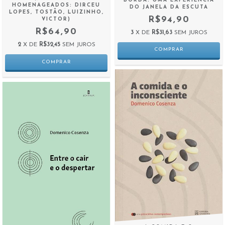
BORDA: UMA EXPERIÊNCIA
HOMENAGEADOS: DIRCEU
DO JANELA DA ESCUTA
LOPES, TOSTÃO, LUIZINHO,
R$94,90
VICTOR)
R$64,90
3
X DE
R$31,63
SEM JUROS
2
X DE
R$32,45
SEM JUROS