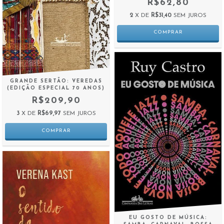
R$62,80
2
X DE
R$31,40
SEM JUROS
GRANDE SERTÃO: VEREDAS
(EDIÇÃO ESPECIAL 70 ANOS)
R$209,90
3
X DE
R$69,97
SEM JUROS
EU GOSTO DE MÚSICA: