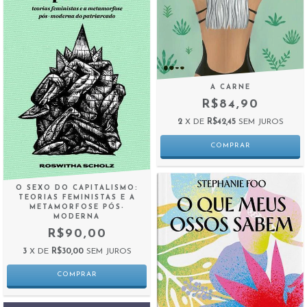
A CARNE
R$84,90
2
X DE
R$42,45
SEM JUROS
O SEXO DO CAPITALISMO:
TEORIAS FEMINISTAS E A
METAMORFOSE PÓS-
MODERNA
R$90,00
3
X DE
R$30,00
SEM JUROS