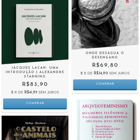
ONDE DESÁGUA O
DESENGANO
R$69,80
JACQUES LACAN: UMA
INTRODUÇÃO | ALEXANDRE
2
X DE
R$34,90
SEM JUROS
STARNINO
R$83,90
2
X DE
R$41,95
SEM JUROS