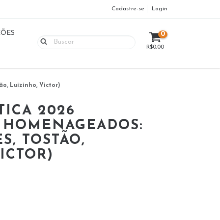
Cadastre-se
Login
ÇÕES
0
R$0,00
o, Luizinho, Victor)
TICA 2026
 HOMENAGEADOS:
S, TOSTÃO,
ICTOR)