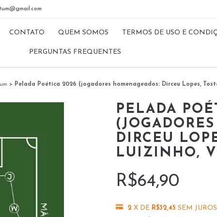
riptum@gmail.com
CONTATO
QUEM SOMOS
TERMOS DE USO E CONDI
PERGUNTAS FREQUENTES
tum
>
Pelada Poética 2026 (jogadores homenageados: Dirceu Lopes, Tostã
PELADA POÉ
(JOGADORES
DIRCEU LOPE
LUIZINHO, V
R$64,90
2
X DE
R$32,45
SEM JUROS