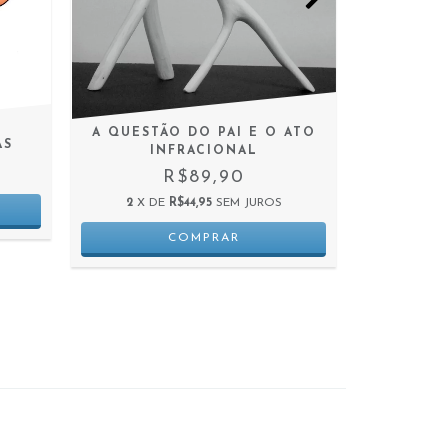
A QUESTÃO DO PAI E O ATO
AS
UM BAI
INFRACIONAL
R$89,90
2
X DE
R$44,95
SEM JUROS