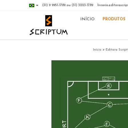
(31) 9 9951-1789 ou (31) 3223-1789
livraria.editorasc
INÍCIO
PRODUTOS
Início
>
Editora Scrip