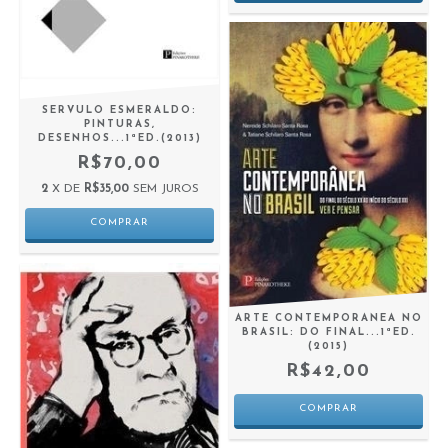
SERVULO ESMERALDO:
PINTURAS,
DESENHOS...1ªED.(2013)
R$70,00
2
X DE
R$35,00
SEM JUROS
ARTE CONTEMPORANEA NO
BRASIL: DO FINAL...1ªED.
(2015)
R$42,00