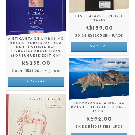
FASE CATARSE - PEDRO
DAVID
R$189,00
3
X DE
R$63,00
SEM JUROS
A ETIQUETA DE LIVROS NO
BRASIL: SUBSÍDIOS PARA
UMA HISTORIA DAS
LIVRARIAS BRASILEIRAS
(PORTUGUESE EDITION)
R$258,00
3
X DE
R$86,00
SEM JUROS
CONHECENDO O MAR DO
BRASIL: LITORAL E ILHAS -
1ª ED.
R$92,00
3
X DE
R$30,67
SEM JUROS