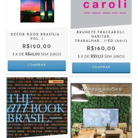
BRUNETE FRACCAROLI:
DECOR BOOK BRASÍLIA -
HABITAR,
VOL. I
TRABALHAR...1ªED.(2013)
R$120,00
R$160,00
3
X DE
R$40,00
SEM JUROS
3
X DE
R$53,33
SEM JUROS