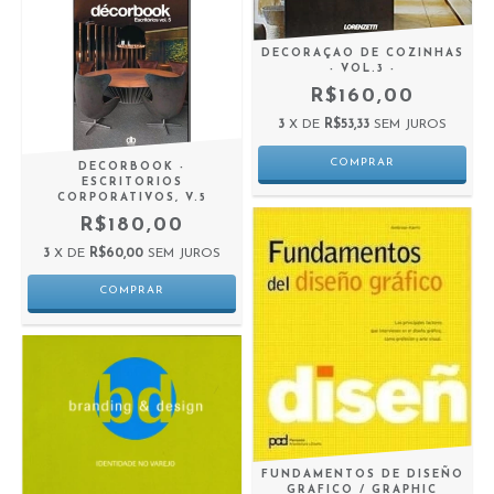
DECORAÇAO DE COZINHAS
- VOL.3 -
R$160,00
3
X DE
R$53,33
SEM JUROS
DECORBOOK -
ESCRITORIOS
CORPORATIVOS, V.5
R$180,00
3
X DE
R$60,00
SEM JUROS
FUNDAMENTOS DE DISEÑO
GRAFICO / GRAPHIC