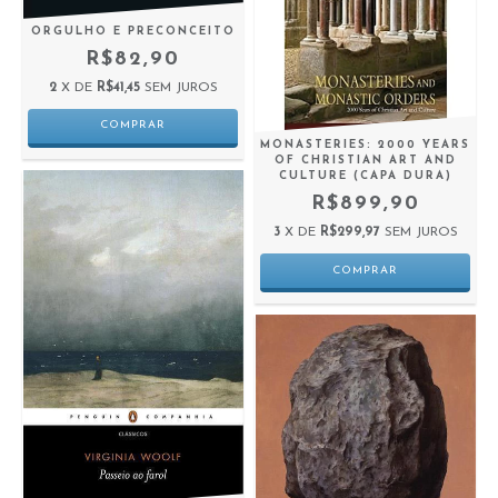
ORGULHO E PRECONCEITO
R$82,90
2
X DE
R$41,45
SEM JUROS
MONASTERIES: 2000 YEARS
OF CHRISTIAN ART AND
CULTURE (CAPA DURA)
R$899,90
3
X DE
R$299,97
SEM JUROS