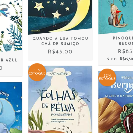
PINÓQU
QUANDO A LUA TOMOU
RECO
CHÁ DE SUMIÇO
R$85
R$43,00
2
X DE
R$42,50
OR AZUL
0
SEM
ESTOQUE
SEM
ESTOQUE