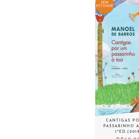
SEM
ESTOQUE
CANTIGAS P
PASSARINHO A
1ªED.(201