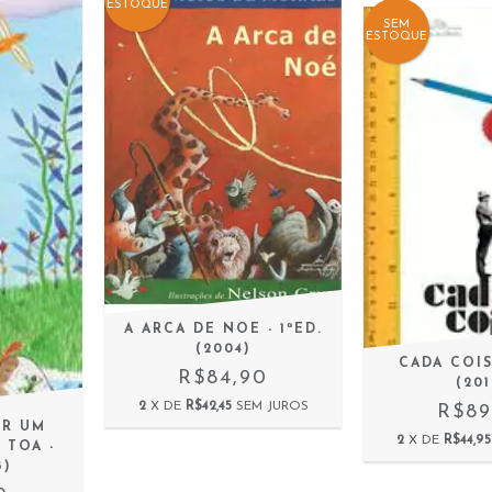
ESTOQUE
SEM
ESTOQUE
A ARCA DE NOE - 1ªED.
(2004)
CADA COISA
R$84,90
(201
2
X DE
R$42,45
SEM JUROS
R$89
OR UM
2
X DE
R$44,95
 TOA -
8)