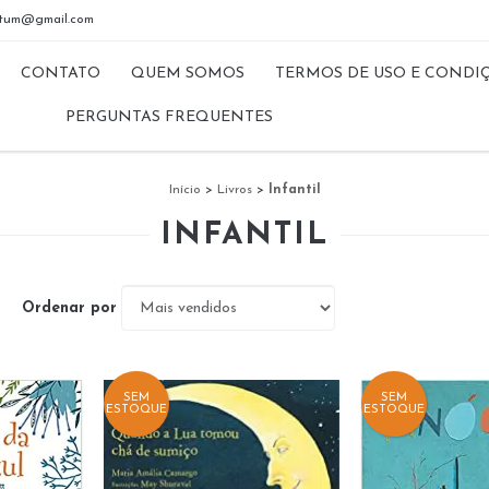
riptum@gmail.com
CONTATO
QUEM SOMOS
TERMOS DE USO E CONDI
PERGUNTAS FREQUENTES
Início
>
Livros
>
Infantil
INFANTIL
Ordenar por
SEM
SEM
ESTOQUE
ESTOQUE