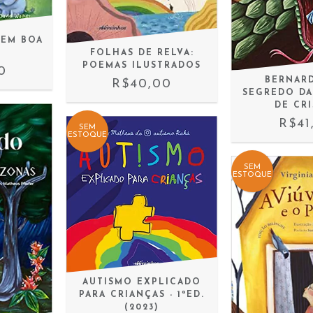
ZEM BOA
FOLHAS DE RELVA:
POEMAS ILUSTRADOS
0
BERNAR
R$40,00
SEGREDO DA
DE CR
R$41
SEM
ESTOQUE
SEM
ESTOQUE
AUTISMO EXPLICADO
PARA CRIANÇAS - 1ªED.
(2023)