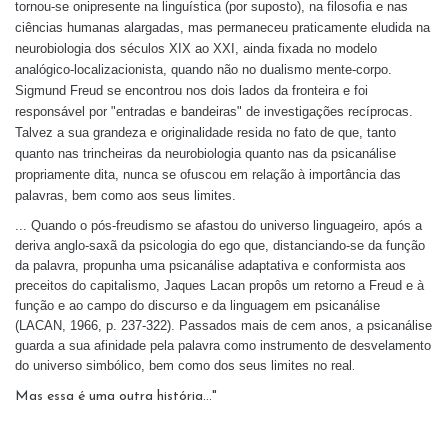
tornou-se onipresente na linguística (por suposto), na filosofia e nas
ciências humanas alargadas, mas permaneceu praticamente eludida na
neurobiologia dos séculos XIX ao XXI, ainda fixada no modelo
analógico-localizacionista, quando não no dualismo mente-corpo.
Sigmund Freud se encontrou nos dois lados da fronteira e foi
responsável por "entradas e bandeiras" de investigações recíprocas.
Talvez a sua grandeza e originalidade resida no fato de que, tanto
quanto nas trincheiras da neurobiologia quanto nas da psicanálise
propriamente dita, nunca se ofuscou em relação à importância das
palavras, bem como aos seus limites.
... Quando o pós-freudismo se afastou do universo linguageiro, após a
deriva anglo-saxã da psicologia do ego que, distanciando-se da função
da palavra, propunha uma psicanálise adaptativa e conformista aos
preceitos do capitalismo, Jaques Lacan propôs um retorno a Freud e à
função e ao campo do discurso e da linguagem em psicanálise
(LACAN, 1966, p. 237-322). Passados mais de cem anos, a psicanálise
guarda a sua afinidade pela palavra como instrumento de desvelamento
do universo simbólico, bem como dos seus limites no real
.
Mas essa é uma outra história..."