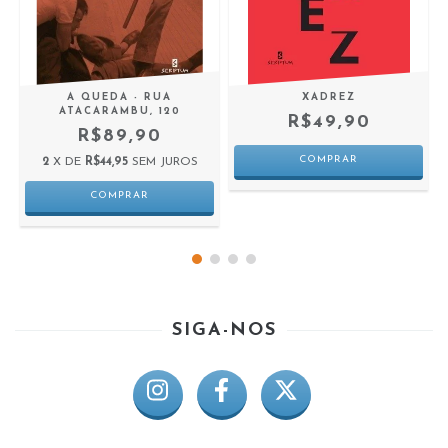
A QUEDA - RUA
XADREZ
ATACARAMBU, 120
R$49,90
R$89,90
2
X DE
R$44,95
SEM JUROS
SIGA-NOS