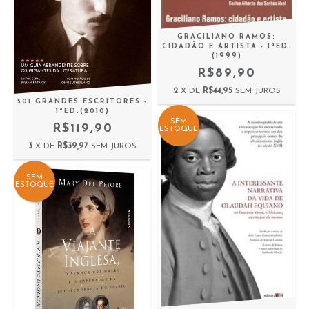
GRACILIANO RAMOS:
CIDADÃO E ARTISTA - 1ªED.
(1999)
R$89,90
2
X DE
R$44,95
SEM JUROS
501 GRANDES ESCRITORES -
1ªED.(2010)
SEM
R$119,90
ESTOQUE
3
X DE
R$39,97
SEM JUROS
SEM
ESTOQUE