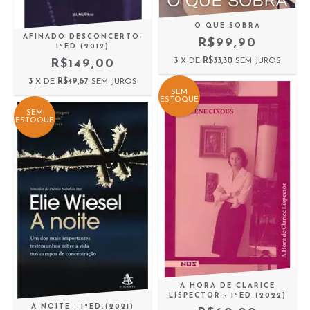
O QUE SOBRA
AFINADO DESCONCERTO-
R$99,90
1ªED.(2012)
3
X DE
R$33,30
SEM JUROS
R$149,00
3
X DE
R$49,67
SEM JUROS
SEM
ESTOQUE
SEM
ESTOQUE
A HORA DE CLARICE
LISPECTOR - 1ªED.(2022)
A NOITE - 1ªED.(2021)