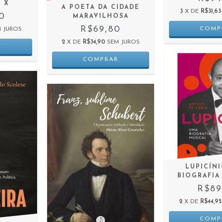
 X
A POETA DA CIDADE
3
X DE
R$31,63
00
MARAVILHOSA
R$69,80
 JUROS
2
X DE
R$34,90
SEM JUROS
LUPICÍN
BIOGRAFIA
R$89
2
X DE
R$44,95