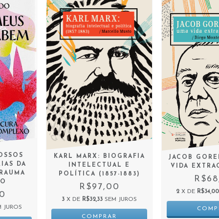
OSSOS
KARL MARX: BIOGRAFIA
JACOB GORE
IAS DA
INTELECTUAL E
VIDA EXTRA
TRAUMA
POLÍTICA (1857-1883)
R$68
XO
R$97,00
2
X DE
R$34,0
90
3
X DE
R$32,33
SEM JUROS
M JUROS