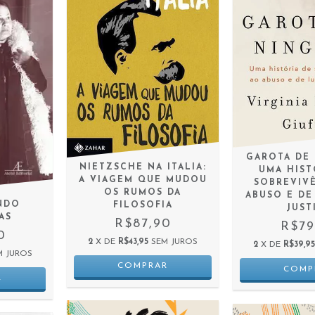
GAROTA DE
NIETZSCHE NA ITALIA:
UMA HIST
A VIAGEM QUE MUDOU
SOBREVIV
OS RUMOS DA
ABUSO E DE
NDO
FILOSOFIA
JUST
AS
R$87,90
R$79
0
2
X DE
R$43,95
SEM JUROS
2
X DE
R$39,9
M JUROS