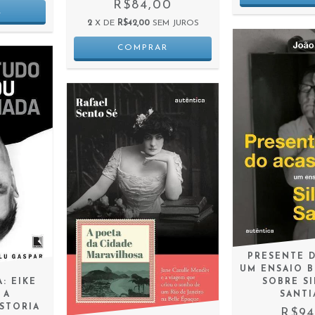
R$84,00
2
X DE
R$42,00
SEM JUROS
PRESENTE 
UM ENSAIO 
: EIKE
SOBRE S
 A
SANT
ISTORIA
R$94