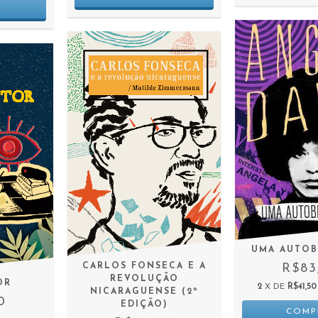
UMA AUTOB
CARLOS FONSECA E A
R$83
REVOLUÇÃO
OR
2
X DE
R$41,50
NICARAGUENSE (2ª
0
EDIÇÃO)