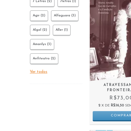
7 Letras (2)
7letras (1)
Agir (2)
Alfaguara (3)
Algol (2)
Aller (1)
Amarilys (3)
Anfiteatro (2)
Ver todos
ATRAVESSA
FRONTEIR
R$73,0
2
X DE
R$36,50
SE