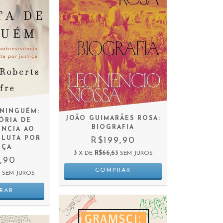
 NINGUÉM:
JOÃO GUIMARÃES ROSA:
ÓRIA DE
BIOGRAFIA
ÊNCIA AO
 LUTA POR
R$199,90
IÇA
3
X DE
R$66,63
SEM JUROS
,90
5
SEM JUROS