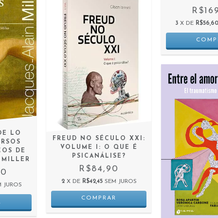
R$16
3
X DE
R$56,6
DE LO
FREUD NO SÉCULO XXI:
URSOS
VOLUME I: O QUE É
COS DE
PSICANÁLISE?
 MILLER
R$84,90
00
2
X DE
R$42,45
SEM JUROS
M JUROS