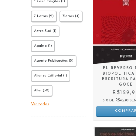
* Cas’a Edições (1)
7 Letras (2)
7letras (4)
Actes Sud (1)
Agalma (1)
Agente Publicações (5)
EL REVERSO 
BIOPOLÍTICA 
Alianza Editorial (1)
ESCRITURA PA
GOCE
Aller (30)
R$129,
3
X DE
R$43,30
SE
Ver todos