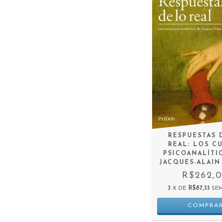
RESPUESTAS 
REAL: LOS C
PSICOANALÍTI
JACQUES-ALAIN
R$262,
3
X DE
R$87,33
SE