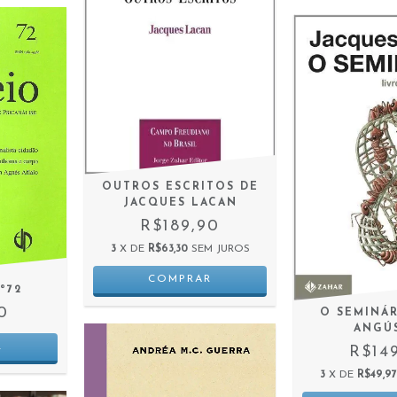
OUTROS ESCRITOS DE
JACQUES LACAN
R$189,90
3
X DE
R$63,30
SEM JUROS
º72
0
O SEMINÁRI
ANGÚ
R$14
3
X DE
R$49,97