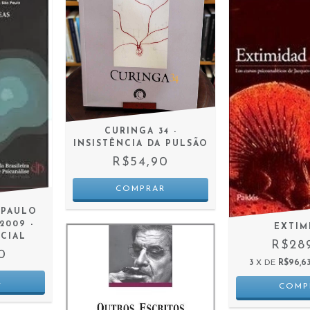
CURINGA 34 -
INSISTÊNCIA DA PULSÃO
R$54,90
 PAULO
2009 -
EXTIM
ECIAL
R$28
0
3
X DE
R$96,6