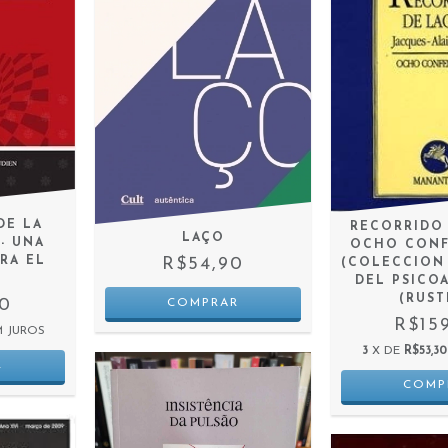
DE LA
RECORRIDO
LAÇO
- UNA
OCHO CONF
RA EL
R$54,90
(COLECCION
DEL PSICO
(RUST
90
R$15
M JUROS
3
X DE
R$53,30