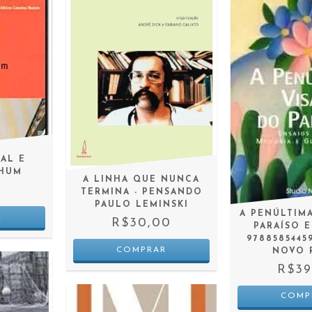
AL E
HUM
A LINHA QUE NUNCA
0
TERMINA - PENSANDO
PAULO LEMINSKI
A PENÚLTIM
R$30,00
PARAÍSO ED
9788585445
NOVO 
R$39