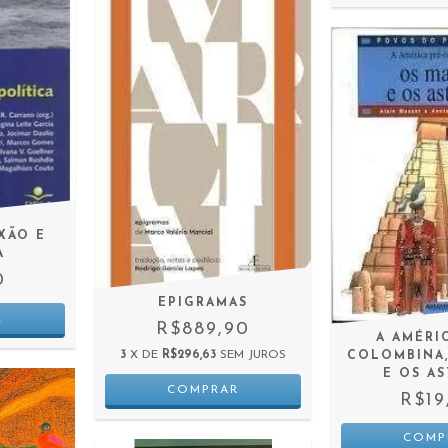
XÃO E
A
0
EPIGRAMAS
R$889,90
A AMÉRI
3
X DE
R$296,63
SEM JUROS
COLOMBINA,
E OS A
R$19