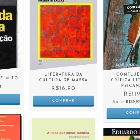
CONFLUÊ
LITERATURA DA
É MITO
CRÍTICA LI
CULTURA DE MASSA
0
PSICAN
R$16,90
R$11
3
X DE
R$39,97