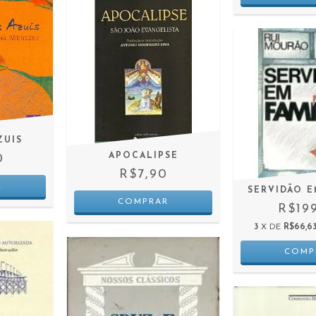
ZUIS
APOCALIPSE
0
R$7,90
SERVIDÃO E
R$19
3
X DE
R$66,6