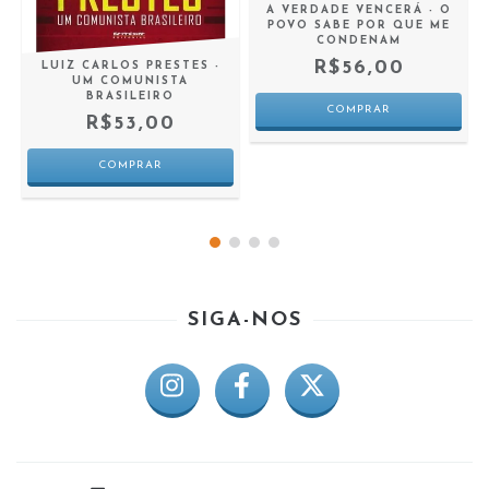
A VERDADE VENCERÁ - O
POVO SABE POR QUE ME
CONDENAM
R$56,00
E
LUIZ CARLOS PRESTES -
A
UM COMUNISTA
BRASILEIRO
R$53,00
SIGA-NOS