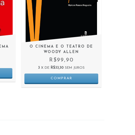
EMA
O CINEMA E O TEATRO DE
CHOQUE 
WOODY ALLEN
C
R$99,90
3
X DE
R$33,30
SEM JUROS