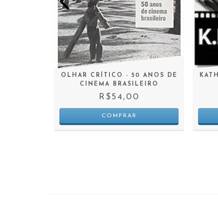
 - MOVIE
OLHAR CRÍTICO - 50 ANOS DE
KAT
CINEMA BRASILEIRO
0
R$54,00
 JUROS