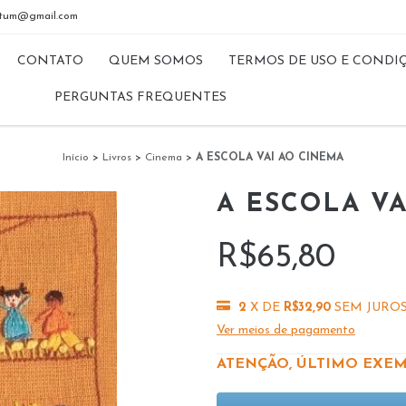
riptum@gmail.com
CONTATO
QUEM SOMOS
TERMOS DE USO E CONDI
PERGUNTAS FREQUENTES
Início
>
Livros
>
Cinema
>
A ESCOLA VAI AO CINEMA
A ESCOLA V
R$65,80
2
X DE
R$32,90
SEM JURO
Ver meios de pagamento
ATENÇÃO, ÚLTIMO EXEM