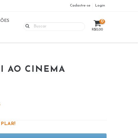
Cadastre-se
Login
ÇÕES
0
R$0,00
AI AO CINEMA
S
PLAR!