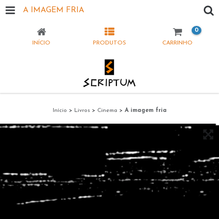
A IMAGEM FRIA
0
INÍCIO
PRODUTOS
CARRINHO
Início
>
Livros
>
Cinema
>
A imagem fria