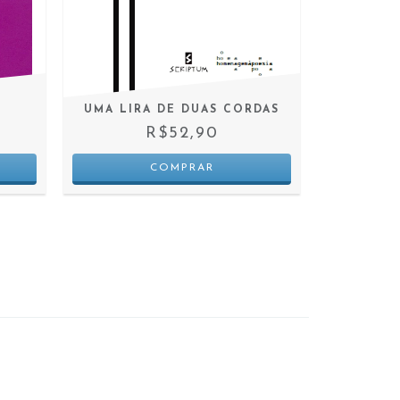
A QUEST
UMA LIRA DE DUAS CORDAS
I
R$52,90
2
X D