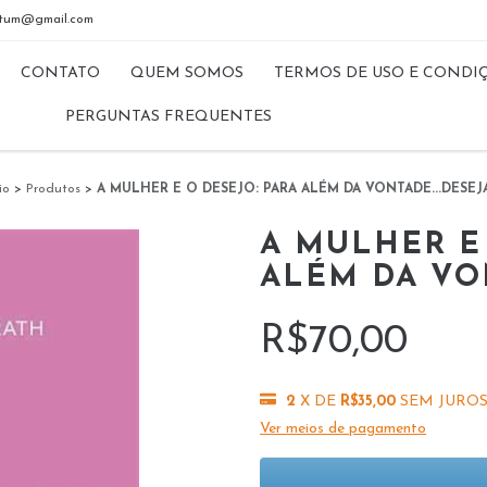
riptum@gmail.com
CONTATO
QUEM SOMOS
TERMOS DE USO E CONDI
PERGUNTAS FREQUENTES
io
>
Produtos
>
A MULHER E O DESEJO: PARA ALÉM DA VONTADE...DESEJ
A MULHER E 
ALÉM DA VON
R$70,00
2
X DE
R$35,00
SEM JURO
Ver meios de pagamento