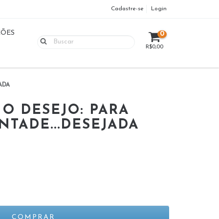
Cadastre-se
Login
ÇÕES
0
R$0,00
ADA
O DESEJO: PARA
TADE...DESEJADA
S