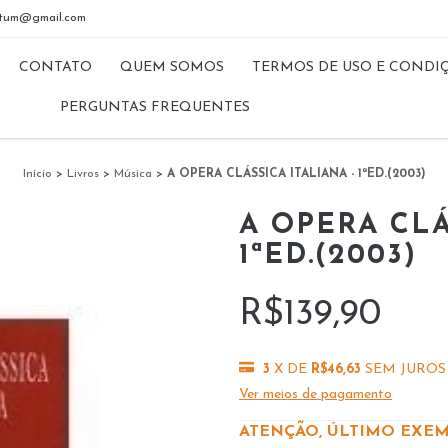
riptum@gmail.com
CONTATO
QUEM SOMOS
TERMOS DE USO E CONDI
PERGUNTAS FREQUENTES
Início
>
Livros
>
Música
>
A OPERA CLÁSSICA ITALIANA - 1ªED.(2003)
A OPERA CLÁ
1ªED.(2003)
R$139,90
3
X DE
R$46,63
SEM JUROS
Ver meios de pagamento
ATENÇÃO, ÚLTIMO EXEM