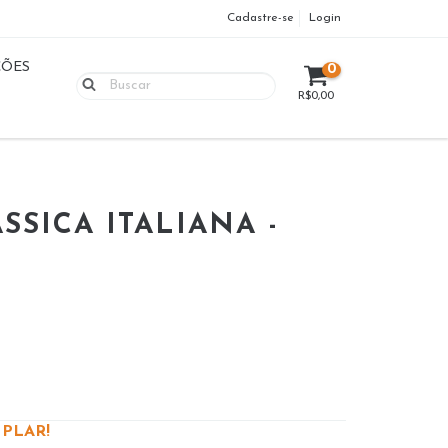
Cadastre-se
Login
ÇÕES
0
R$0,00
SSICA ITALIANA -
PLAR!