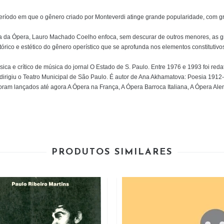
, período em que o gênero criado por Monteverdi atinge grande popularidade, com
ia da Ópera, Lauro Machado Coelho enfoca, sem descurar de outros menores, as gra
órico e estético do gênero operístico que se aprofunda nos elementos constitutivo
ca e crítico de música do jornal O Estado de S. Paulo. Entre 1976 e 1993 foi redat
dirigiu o Teatro Municipal de São Paulo. É autor de Ana Akhamatova: Poesia 1912-
foram lançados até agora A Ópera na França, A Ópera Barroca Italiana, A Ópera Al
PRODUTOS SIMILARES