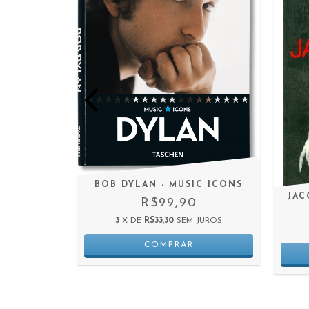
BOB DYLAN - MUSIC ICONS
NTRA O
JAC
R$99,90
3
X DE
R$33,30
SEM JUROS
0