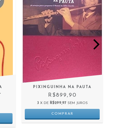
A
PIXINGUINHA NA PAUTA
OBRA RE
L
DE MORA
R$899,90
POESIA
3
X DE
R$299,97
SEM JUROS
3
X D