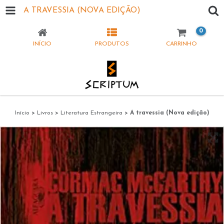
A TRAVESSIA (NOVA EDIÇÃO)
0
INÍCIO
PRODUTOS
CARRINHO
Início
>
Livros
>
Literatura Estrangeira
>
A travessia (Nova edição)