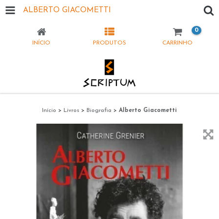
ALBERTO GIACOMETTI
0
INÍCIO
PRODUTOS
CARRINHO
Início
>
Livros
>
Biografia
>
Alberto Giacometti