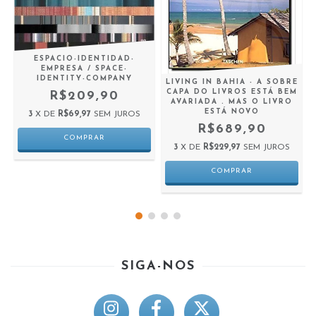
ESPACIO-IDENTIDAD-
EMPRESA / SPACE-
IDENTITY-COMPANY
,
LIVING IN BAHIA - A SOBRE
CAPA DO LIVROS ESTÁ BEM
R$209,90
AVARIADA . MAS O LIVRO
ESTÁ NOVO
3
X DE
R$69,97
SEM JUROS
R$689,90
3
X DE
R$229,97
SEM JUROS
SIGA-NOS