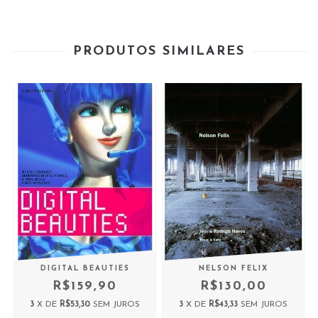
PRODUTOS SIMILARES
Y
DIGITAL BEAUTIES
NELSON FELIX
R$159,90
R$130,00
3
X DE
R$53,30
SEM JUROS
3
X DE
R$43,33
SEM JUROS