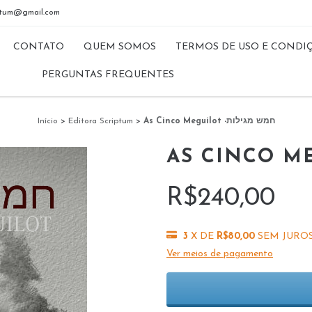
riptum@gmail.com
CONTATO
QUEM SOMOS
TERMOS DE USO E CONDI
PERGUNTAS FREQUENTES
Início
>
Editora Scriptum
>
As Cinco Meguilot -חמש מגילות
R$240,00
3
X DE
R$80,00
SEM JURO
Ver meios de pagamento