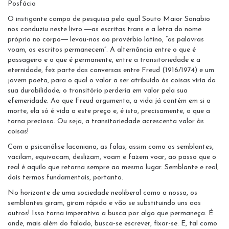
Posfácio
O instigante campo de pesquisa pelo qual Souto Maior Sanabio
nos conduziu neste livro ―as escritas trans e a letra do nome
próprio no corpo― levou-nos ao provérbio latino, “as palavras
voam, os escritos permanecem”. A alternância entre o que é
passageiro e o que é permanente, entre a transitoriedade e a
eternidade, fez parte das conversas entre Freud (1916/1974) e um
jovem poeta, para o qual o valor a ser atribuído às coisas viria da
sua durabilidade; o transitório perderia em valor pela sua
efemeridade. Ao que Freud argumenta, a vida já contém em si a
morte, ela só é vida a este preço e, é isto, precisamente, o que a
torna preciosa. Ou seja, a transitoriedade acrescenta valor às
coisas!
Com a psicanálise lacaniana, as falas, assim como os semblantes,
vacilam, equivocam, deslizam, voam e fazem voar, ao passo que o
real é aquilo que retorna sempre ao mesmo lugar. Semblante e real,
dois termos fundamentais, portanto.
No horizonte de uma sociedade neoliberal como a nossa, os
semblantes giram, giram rápido e vão se substituindo uns aos
outros! Isso torna imperativa a busca por algo que permaneça. É
onde, mais além do falado, busca-se escrever, fixar-se. E, tal como