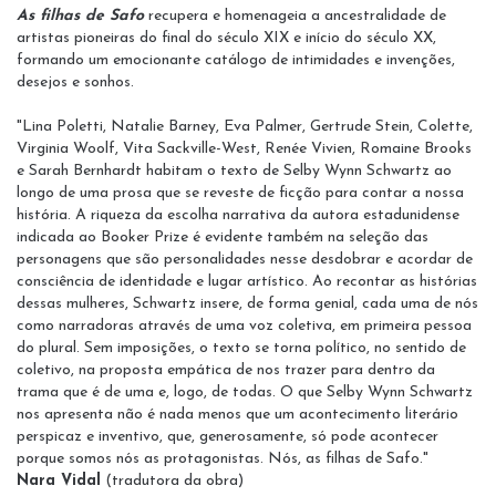
As filhas de Safo
recupera e homenageia a ancestralidade de
artistas pioneiras do final do século XIX e início do século XX,
formando um emocionante catálogo de intimidades e invenções,
desejos e sonhos.
"Lina Poletti, Natalie Barney, Eva Palmer, Gertrude Stein, Colette,
Virginia Woolf, Vita Sackville-West, Renée Vivien, Romaine Brooks
e Sarah Bernhardt habitam o texto de Selby Wynn Schwartz ao
longo de uma prosa que se reveste de ficção para contar a nossa
história. A riqueza da escolha narrativa da autora estadunidense
indicada ao Booker Prize é evidente também na seleção das
personagens que são personalidades nesse desdobrar e acordar de
consciência de identidade e lugar artístico. Ao recontar as histórias
dessas mulheres, Schwartz insere, de forma genial, cada uma de nós
como narradoras através de uma voz coletiva, em primeira pessoa
do plural. Sem imposições, o texto se torna político, no sentido de
coletivo, na proposta empática de nos trazer para dentro da
trama que é de uma e, logo, de todas. O que Selby Wynn Schwartz
nos apresenta não é nada menos que um acontecimento literário
perspicaz e inventivo, que, generosamente, só pode acontecer
porque somos nós as protagonistas. Nós, as filhas de Safo."
Nara Vidal
(tradutora da obra)