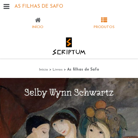
AS FILHAS DE SAFO
INÍCIO
PRODUTOS
Início
>
Livros
>
As filhas de Safo