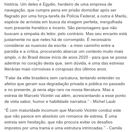
história. Um deles é Egydio, herdeiro de uma empresa de
navegação, que cumpre pena em prisão domiciliar após ser
flagrado por uma força-tarefa da Polícia Federal; a outra é Marilu,
espécie de arrivista em busca da imagem perfeita, mergulhada
num presente frenético e incerto. São personagens que não
buscam a simpatia do leitor, pelo contrário. Mas seu encanto está
justamente no que neles há de corrompido. É necessário
considerar as nuances da escrita - a meio caminho entre a
paródia e a crítica, procurando abarcar um contexto muito mais
amplo, o do Brasil desse início de anos 2020 - para que se possa
adentrar no coração desta que, sem dúvida, é uma das estreias
literárias mais corrosivas e corajosas dos últimos anos.
“Falar da elite brasileira sem caricatura, tentando entender os
afetos que geram sua degradação privada e pública no passado
e no presente, já seria algo raro na nossa literatura. Mas a
estreia de Marcelo Vicintin vai além, acrescentando a esse ponto
de vista sabor, humor e habilidade narrativa.” - Michel Laub
“É com maturidade incomum que Marcelo Vicintin conduz este
que não parece em absoluto um romance de estreia. É uma
estreia sem hesitação, que não procura evitar os desafios
impostos por uma trama e uma estrutura intrincadas.” - Camila