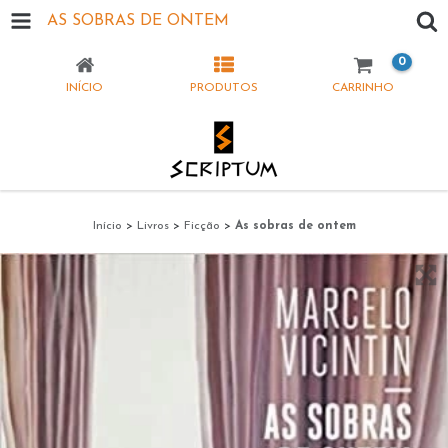
AS SOBRAS DE ONTEM
0
INÍCIO
PRODUTOS
CARRINHO
Início
>
Livros
>
Ficção
>
As sobras de ontem