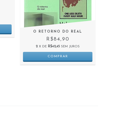
O RETORNO DO REAL
OLHO CL
ESTUD
R$84,90
P
2
X DE
R$42,45
SEM JUROS
2
X D