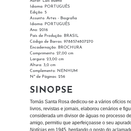
Autor: Luís Bueno
Idioma: PORTUGUÊS
Edição: 5
Assunto: Artes - Biografia
Idioma: PORTUGUÊS
Ano: 2016
País de Produção: BRASIL
Código de Barras: 9788574807270
Encadernação: BROCHURA
Comprimento: 27,00 cm
Largura: 23,00 cm
Altura: 3,0 cm
Complemento: NENHUM
Nº de Páginas: 256
SINOPSE
Tomás Santa Rosa dedicou-se a vários ofícios no 
livros, revistas e jornais, elaborou cenários e fi
considerada um divisor de águas no processo de 
amigo, permitiu que aperfeiçoasse o seu apurad
Notícias
em 1945, herdando o posto do aclamado 