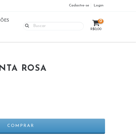
Cadastre-se
Login
ÇÕES
0
R$0,00
ANTA ROSA