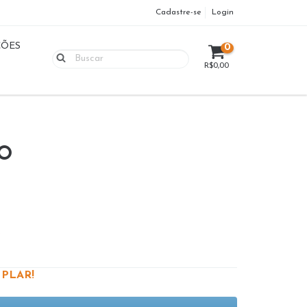
Cadastre-se
Login
ÇÕES
0
R$0,00
IO
S
PLAR!