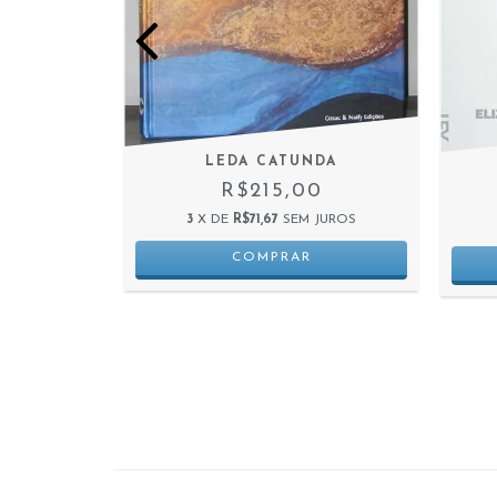
LEDA CATUNDA
R$215,00
RNA E
3
X DE
R$71,67
SEM JUROS
NEA
0