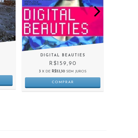
DIGITAL BEAUTIES
VOLÚPIA
R$159,90
3
X DE
R$53,30
SEM JUROS