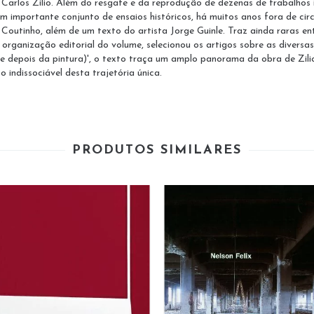
arlos Zilio. Além do resgate e da reprodução de dezenas de trabalhos in
la um importante conjunto de ensaios históricos, há muitos anos fora de ci
 Coutinho, além de um texto do artista Jorge Guinle. Traz ainda raras en
a organização editorial do volume, selecionou os artigos sobre as diversa
s e depois da pintura)', o texto traça um amplo panorama da obra de Zili
o indissociável desta trajetória única.
PRODUTOS SIMILARES