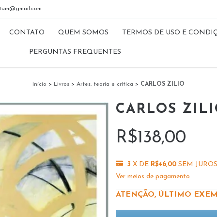
riptum@gmail.com
CONTATO
QUEM SOMOS
TERMOS DE USO E CONDI
PERGUNTAS FREQUENTES
Início
>
Livros
>
Artes, teoria e crítica
>
CARLOS ZILIO
CARLOS ZIL
R$138,00
3
X DE
R$46,00
SEM JURO
Ver meios de pagamento
ATENÇÃO, ÚLTIMO EXEM