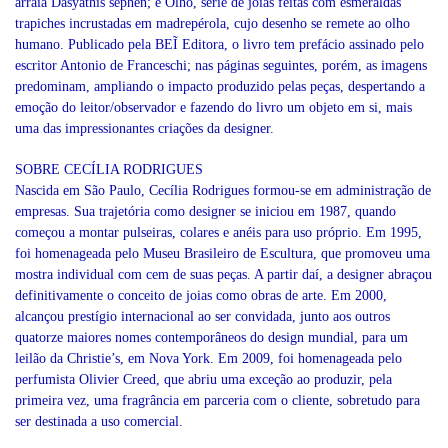
arraia Dasyathis sephen; e Olho, série de joias feitas com esmeraldas
trapiches incrustadas em madrepérola, cujo desenho se remete ao olho
humano. Publicado pela BEĨ Editora, o livro tem prefácio assinado pelo
escritor Antonio de Franceschi; nas páginas seguintes, porém, as imagens
predominam, ampliando o impacto produzido pelas peças, despertando a
emoção do leitor/observador e fazendo do livro um objeto em si, mais
uma das impressionantes criações da designer.
SOBRE CECÍLIA RODRIGUES
Nascida em São Paulo, Cecília Rodrigues formou-se em administração de
empresas. Sua trajetória como designer se iniciou em 1987, quando
começou a montar pulseiras, colares e anéis para uso próprio. Em 1995,
foi homenageada pelo Museu Brasileiro de Escultura, que promoveu uma
mostra individual com cem de suas peças. A partir daí, a designer abraçou
definitivamente o conceito de joias como obras de arte. Em 2000,
alcançou prestígio internacional ao ser convidada, junto aos outros
quatorze maiores nomes contemporâneos do design mundial, para um
leilão da Christie’s, em Nova York. Em 2009, foi homenageada pelo
perfumista Olivier Creed, que abriu uma exceção ao produzir, pela
primeira vez, uma fragrância em parceria com o cliente, sobretudo para
ser destinada a uso comercial.