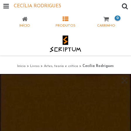
CECÍLIA RODRIGUES
0
INÍCIO
PRODUTOS
CARRINHO
Início
>
Livros
>
Artes, teoria e crítica
>
Cecília Rodrigues