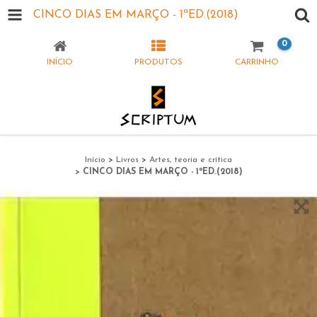
CINCO DIAS EM MARÇO - 1ªED.(2018)
0
INÍCIO
PRODUTOS
CARRINHO
Início
>
Livros
>
Artes, teoria e crítica
>
CINCO DIAS EM MARÇO - 1ªED.(2018)