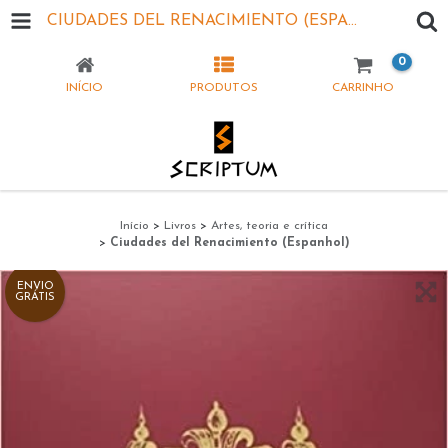
CIUDADES DEL RENACIMIENTO (ESPANHOL)
0
INÍCIO
PRODUTOS
CARRINHO
Início
>
Livros
>
Artes, teoria e crítica
>
Ciudades del Renacimiento (Espanhol)
ENVIO
GRÁTIS