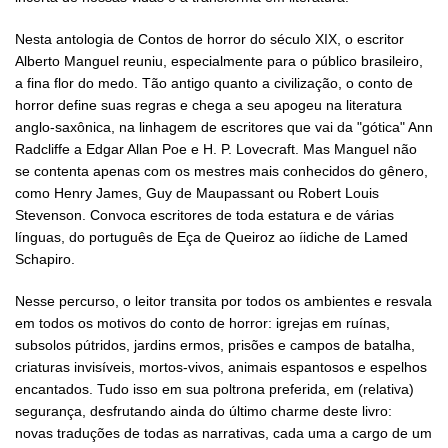
Nesta antologia de Contos de horror do século XIX, o escritor
Alberto Manguel reuniu, especialmente para o público brasileiro,
a fina flor do medo. Tão antigo quanto a civilização, o conto de
horror define suas regras e chega a seu apogeu na literatura
anglo-saxônica, na linhagem de escritores que vai da "gótica" Ann
Radcliffe a Edgar Allan Poe e H. P. Lovecraft. Mas Manguel não
se contenta apenas com os mestres mais conhecidos do gênero,
como Henry James, Guy de Maupassant ou Robert Louis
Stevenson. Convoca escritores de toda estatura e de várias
línguas, do português de Eça de Queiroz ao íidiche de Lamed
Schapiro.
Nesse percurso, o leitor transita por todos os ambientes e resvala
em todos os motivos do conto de horror: igrejas em ruínas,
subsolos pútridos, jardins ermos, prisões e campos de batalha,
criaturas invisíveis, mortos-vivos, animais espantosos e espelhos
encantados. Tudo isso em sua poltrona preferida, em (relativa)
segurança, desfrutando ainda do último charme deste livro:
novas traduções de todas as narrativas, cada uma a cargo de um