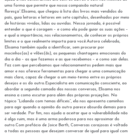
uma forma que permite que nossa compaixão natural
floresça”.Elisama, que chegou à lista dos livros mais vendidos do
país, guia leitoras e leitores em sete capítulos, desenhados por meio
de histórias vividas, lidas ou ouvidas. Nessa jornada, é possível
entender o que é coragem – e como ela pode guiar as suas ações –
e qual a importância, nos relacionamentos, de conhecer os próprios
limites e o que realmente importa para você.Autora celebrada,
Elisama também ajuda a identificar, sem procurar por
mocinhos(as) e vilões(ãs), as pequenas chantagens emocionais do
dia a dia – as que fazemos e as que recebemos – e como sair delas.
Faz com que percebamos que relacionamentos pedem mais que
amor e nos oferece ferramentas para chegar a uma comunicação
mais clara, capaz de chegar a um meio-termo entre os próprios
desejos e os do outro.Especialista em comunicação consciente, ao
abordar a segunda camada das nossas conversas, Elisama nos
ensina a como escutar para além das próprias projeções. No
tópico “Lidando com temas difíceis”, ela nos apresenta caminhos
para agir quando a opinião do outro parece absurda demais para
ser verdade. Por fim, nos ajuda a aceitar que a vulnerabilidade não
é algo ruim, mas é uma arma poderosa para nos aproximar do
outro.Com prefácio de Joice Berth, Conversas corajosas é voltado
a todas as pessoas que desejam conversar de igual para igual com