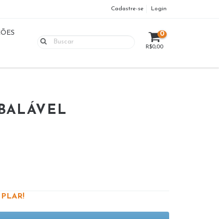
Cadastre-se
Login
ÇÕES
0
R$0,00
BALÁVEL
PLAR!