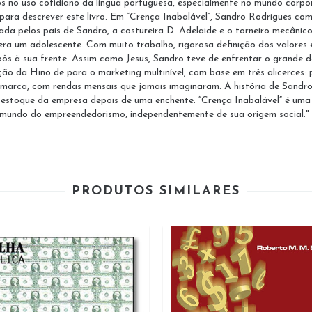
anos no uso cotidiano da língua portuguesa, especialmente no mundo corp
para descrever este livro. Em “Crença Inabalável”, Sandro Rodrigues com
da pelos pais de Sandro, a costureira D. Adelaide e o torneiro mecânic
a um adolescente. Com muito trabalho, rigorosa definição dos valores e
s à sua frente. Assim como Jesus, Sandro teve de enfrentar o grande de
ição da Hino de para o marketing multinível, com base em três alicerces:
 marca, com rendas mensais que jamais imaginaram. A história de Sandr
o estoque da empresa depois de uma enchente. “Crença Inabalável” é uma
o mundo do empreendedorismo, independentemente de sua origem social."
PRODUTOS SIMILARES