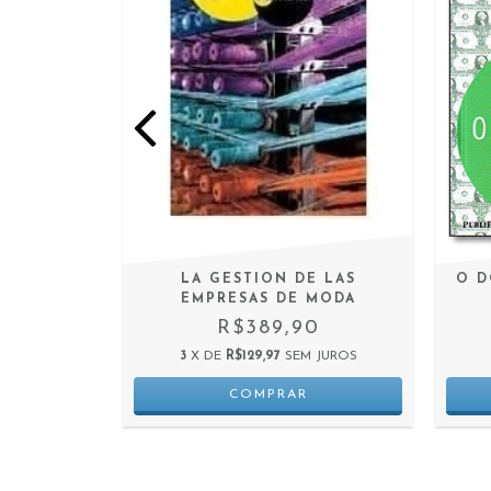
 A MÍDIA
LA GESTION DE LAS
O D
RNET,
EMPRESAS DE MODA
 E
R$389,90
ÃO
3
X DE
R$129,97
SEM JUROS
0
 JUROS