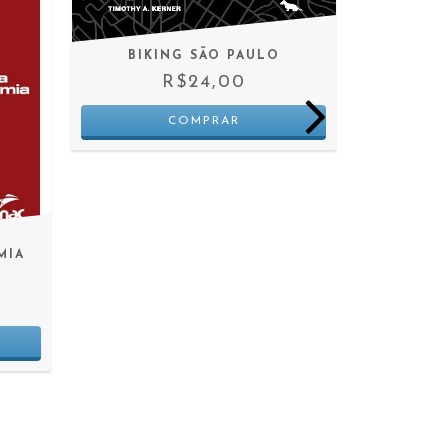
BIKING SÃO PAULO
R$24,00
MIA
EN
I