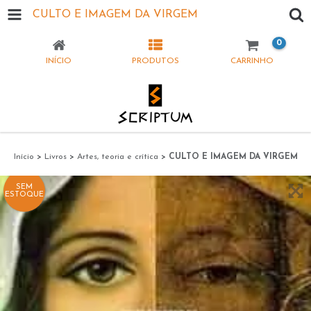
CULTO E IMAGEM DA VIRGEM
0
INÍCIO
PRODUTOS
CARRINHO
Início
>
Livros
>
Artes, teoria e crítica
>
CULTO E IMAGEM DA VIRGEM
SEM
ESTOQUE