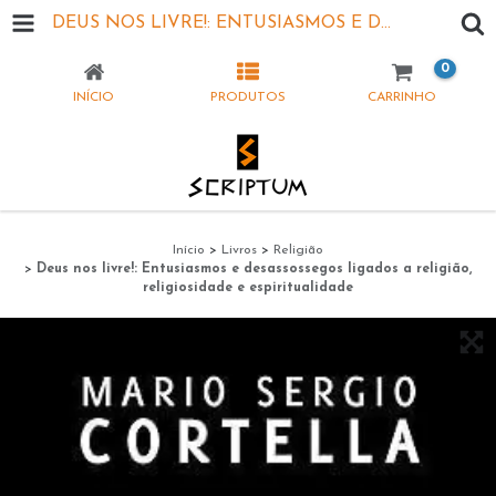
DEUS NOS LIVRE!: ENTUSIASMOS E DESASSOSSEGOS LIGADOS A RELIGIÃO, RELIGIOSIDADE E ESPIRITUALIDADE
0
INÍCIO
PRODUTOS
CARRINHO
Início
>
Livros
>
Religião
>
Deus nos livre!: Entusiasmos e desassossegos ligados a religião,
religiosidade e espiritualidade