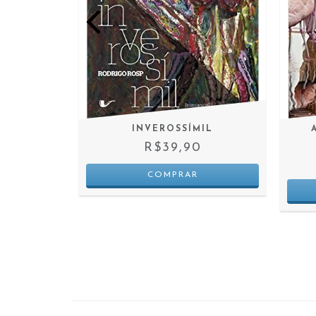
O E QUEM
INVEROSSÍMIL
AS
R$39,90
 JUROS