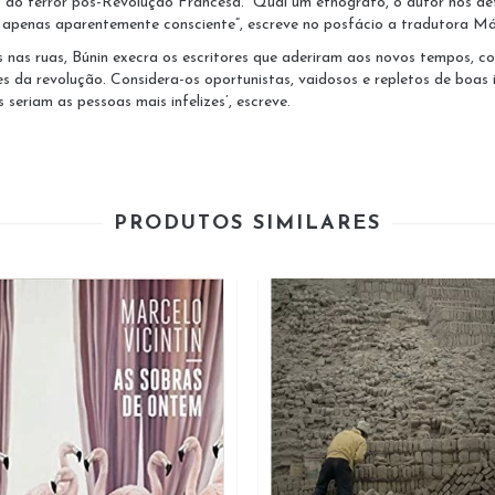
 do terror pós-Revolução Francesa. “Qual um etnógrafo, o autor nos det
 apenas aparentemente consciente”, escreve no posfácio a tradutora Má
s nas ruas, Búnin execra os escritores que aderiram aos novos tempos, 
a revolução. Considera-os oportunistas, vaidosos e repletos de boas int
 seriam as pessoas mais infelizes’, escreve.
PRODUTOS SIMILARES