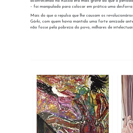
acontecendo na Rússia era mais grave do que o período
– foi manipulado para colocar em prática uma desforra
Mais do que a repulsa que lhe causam os revolucionário
Górki, com quem havia mantido uma forte amizade antes d
não fosse pela pobreza do povo, milhares de intelectuais