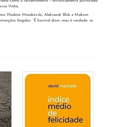
alha como o ressentimento – historicamente justificado
rcia Vinha.
como Vladimir Maiakóvski, Aleksandr Blok e Maksim
enções fingidas. “É horrível dizer, mas é verdade: se