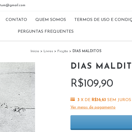
riptum@gmail.com
CONTATO
QUEM SOMOS
TERMOS DE USO E CONDI
PERGUNTAS FREQUENTES
Início
>
Livros
>
Ficção
>
DIAS MALDITOS
DIAS MALDI
R$109,90
3
X DE
R$36,63
SEM JUROS
Ver meios de pagamento