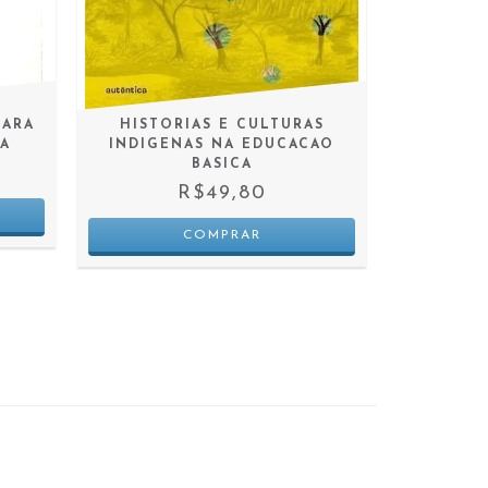
PARA
HISTORIAS E CULTURAS
UMA P
CA
INDIGENAS NA EDUCACAO
BASICA
R$49,80