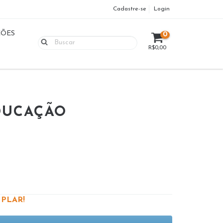
Cadastre-se
Login
ÇÕES
0
R$0,00
DUCAÇÃO
PLAR!