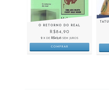
TIES
TATU
O RETORNO DO REAL
0
R$84,90
 JUROS
2
X DE
R$42,45
SEM JUROS