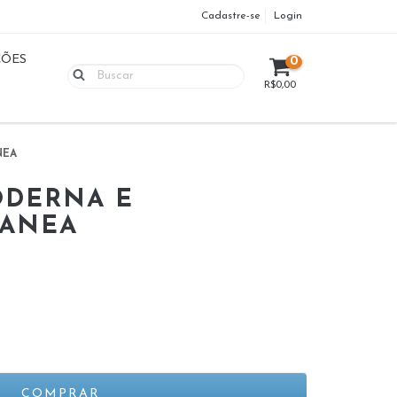
Cadastre-se
Login
ÇÕES
0
R$0,00
NEA
ODERNA E
ANEA