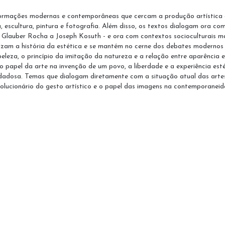
formações modernas e contemporâneas que cercam a produção artística 
, escultura, pintura e fotografia. Além disso, os textos dialogam ora c
e Glauber Rocha a Joseph Kosuth - e ora com contextos socioculturais ma
balizam a história da estética e se mantém no cerne dos debates modern
eleza, o princípio da imitação da natureza e a relação entre aparência
papel da arte na invenção de um povo, a liberdade e a experiência esté
dadosa. Temas que dialogam diretamente com a situação atual das art
evolucionário do gesto artístico e o papel das imagens na contemporaneid