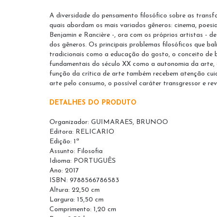
A diversidade do pensamento filosófico sobre as trans
quais abordam os mais variados gêneros: cinema, poesia
Benjamin e Rancière -, ora com os próprios artistas - d
dos gêneros. Os principais problemas filosóficos que 
tradicionais como a educação do gosto, o conceito de b
fundamentais do século XX como a autonomia da arte, o 
função da crítica de arte também recebem atenção cui
arte pelo consumo, o possível caráter transgressor e r
DETALHES DO PRODUTO
Organizador: GUIMARAES, BRUNOO
Editora: RELICARIO
Edição: 1ª
Assunto: Filosofia
Idioma: PORTUGUÊS
Ano: 2017
ISBN: 9788566786583
Altura: 22,50 cm
Largura: 15,50 cm
Comprimento: 1,20 cm