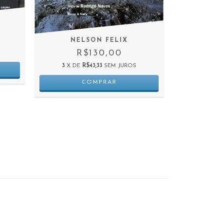
NELSON FELIX
CAPAS
R$130,00
3
X DE
R$43,33
SEM JUROS
3
X D