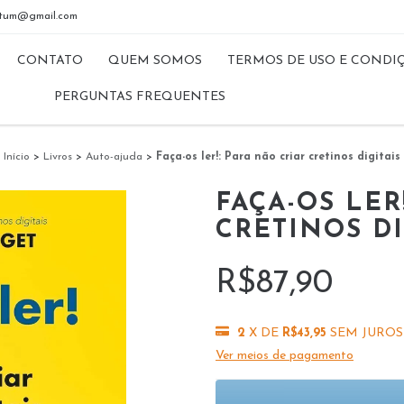
riptum@gmail.com
CONTATO
QUEM SOMOS
TERMOS DE USO E CONDI
PERGUNTAS FREQUENTES
Início
>
Livros
>
Auto-ajuda
>
Faça-os ler!: Para não criar cretinos digitais
FAÇA-OS LER
CRETINOS DI
R$87,90
2
X DE
R$43,95
SEM JUROS
Ver meios de pagamento