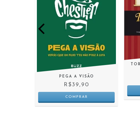
TO
MANHÃ
PEGA A VISÃO
0
R$39,90