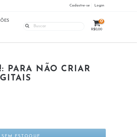
Cadastre-se
Login
ÇÕES
0
R$0,00
!: PARA NÃO CRIAR
GITAIS