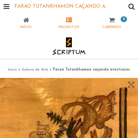
FARAÓ TUTANKHAMON CAÇANDO AVESTRUZES
0
INÍCIO
PRODUTOS
CARRINHO
Início
>
Galeria de Arte
>
Faraó Tutankhamon caçando avestruzes