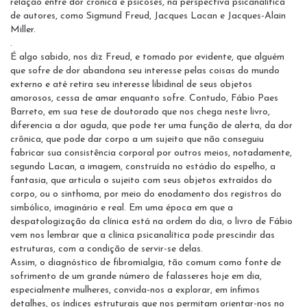
relação entre dor crônica e psicoses, na perspectiva psicanalítica
de autores, como Sigmund Freud, Jacques Lacan e Jacques-Alain
Miller.
.
É algo sabido, nos diz Freud, e tomado por evidente, que alguém
que sofre de dor abandona seu interesse pelas coisas do mundo
externo e até retira seu interesse libidinal de seus objetos
amorosos, cessa de amar enquanto sofre. Contudo, Fábio Paes
Barreto, em sua tese de doutorado que nos chega neste livro,
diferencia a dor aguda, que pode ter uma função de alerta, da dor
crônica, que pode dar corpo a um sujeito que não conseguiu
fabricar sua consistência corporal por outros meios, notadamente,
segundo Lacan, a imagem, construída no estádio do espelho, a
fantasia, que articula o sujeito com seus objetos extraídos do
corpo, ou o sinthoma, por meio do enodamento dos registros do
simbólico, imaginário e real. Em uma época em que a
despatologização da clínica está na ordem do dia, o livro de Fábio
vem nos lembrar que a clínica psicanalítica pode prescindir das
estruturas, com a condição de servir-se delas.
Assim, o diagnóstico de fibromialgia, tão comum como fonte de
sofrimento de um grande número de falasseres hoje em dia,
especialmente mulheres, convida-nos a explorar, em ínfimos
detalhes, os índices estruturais que nos permitam orientar-nos no