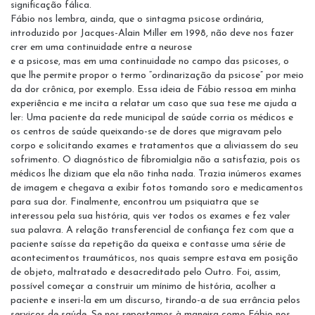
significação fálica.
Fábio nos lembra, ainda, que o sintagma psicose ordinária,
introduzido por Jacques-Alain Miller em 1998, não deve nos fazer
crer em uma continuidade entre a neurose
e a psicose, mas em uma continuidade no campo das psicoses, o
que lhe permite propor o termo “ordinarização da psicose” por meio
da dor crônica, por exemplo. Essa ideia de Fábio ressoa em minha
experiência e me incita a relatar um caso que sua tese me ajuda a
ler: Uma paciente da rede municipal de saúde corria os médicos e
os centros de saúde queixando-se de dores que migravam pelo
corpo e solicitando exames e tratamentos que a aliviassem do seu
sofrimento. O diagnóstico de fibromialgia não a satisfazia, pois os
médicos lhe diziam que ela não tinha nada. Trazia inúmeros exames
de imagem e chegava a exibir fotos tomando soro e medicamentos
para sua dor. Finalmente, encontrou um psiquiatra que se
interessou pela sua história, quis ver todos os exames e fez valer
sua palavra. A relação transferencial de confiança fez com que a
paciente saísse da repetição da queixa e contasse uma série de
acontecimentos traumáticos, nos quais sempre estava em posição
de objeto, maltratado e desacreditado pelo Outro. Foi, assim,
possível começar a construir um mínimo de história, acolher a
paciente e inseri-la em um discurso, tirando-a de sua errância pelos
serviços de saúde. Se nos reportamos à maneira como Fábio nos