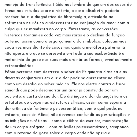
manejo da transferência. Fábio nos lembra de que um dos casos de
Freud nos estudos sobre a histeria, o caso Elisabeth, poderia
receber, hoje, o diagnóstico de fibromialgia, articulado ao
sofrimento neurótico aindaexistente na conjunção do amor com a
culpa que se manifesta no corpo. Entretanto, as conversões
histéricas tornam-se cada vez mais raras e o declínio da função
paterna, assim como o esgarçamento do simbólico, colocam-nos
cada vez mais diante de casos nos quais a metáfora paterna já
não opera, e o que se apresenta em toda a sua exuberância é a
metonímia do gozo nas suas mais ordinárias formas, eventualmente
extraordinárias.
Fábio percorre com destreza o saber da Psiquiatria clássica e as
diversas conjunturas em que a dor pode se apresentar na clínica
como um desafio ao saber médico. Ele nos alerta contra o furor
sanandi que pode desamarrar um arranjo construído por um
paciente, à custa de sua dor. Ele distingue a dor da angústia e os
estatutos do corpo nas estruturas clínicas, assim como separa a
dor crônica do fenômeno psicossomático, com o qual pode, no
entanto, coexisir. Afinal, não devemos confundir as perturbações e
as inibições neuróticas – como a cãibra do escritor, manifestação
de um corpo erógeno – com as lesões psicossomáticas, tampouco
com o retorno do gozo sobre o corpo onde não opera a