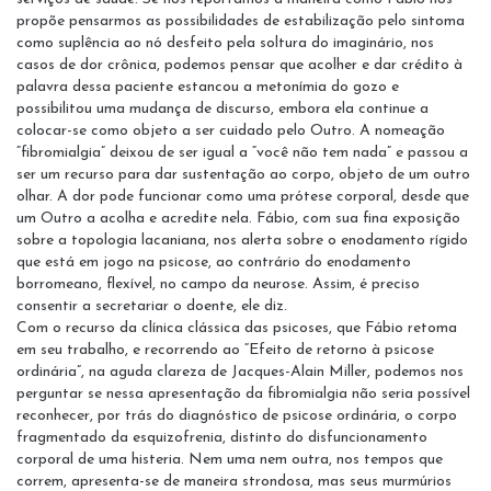
propõe pensarmos as possibilidades de estabilização pelo sintoma
como suplência ao nó desfeito pela soltura do imaginário, nos
casos de dor crônica, podemos pensar que acolher e dar crédito à
palavra dessa paciente estancou a metonímia do gozo e
possibilitou uma mudança de discurso, embora ela continue a
colocar-se como objeto a ser cuidado pelo Outro. A nomeação
“fibromialgia” deixou de ser igual a “você não tem nada” e passou a
ser um recurso para dar sustentação ao corpo, objeto de um outro
olhar. A dor pode funcionar como uma prótese corporal, desde que
um Outro a acolha e acredite nela. Fábio, com sua fina exposição
sobre a topologia lacaniana, nos alerta sobre o enodamento rígido
que está em jogo na psicose, ao contrário do enodamento
borromeano, flexível, no campo da neurose. Assim, é preciso
consentir a secretariar o doente, ele diz.
Com o recurso da clínica clássica das psicoses, que Fábio retoma
em seu trabalho, e recorrendo ao “Efeito de retorno à psicose
ordinária”, na aguda clareza de Jacques-Alain Miller, podemos nos
perguntar se nessa apresentação da fibromialgia não seria possível
reconhecer, por trás do diagnóstico de psicose ordinária, o corpo
fragmentado da esquizofrenia, distinto do disfuncionamento
corporal de uma histeria. Nem uma nem outra, nos tempos que
correm, apresenta-se de maneira strondosa, mas seus murmúrios