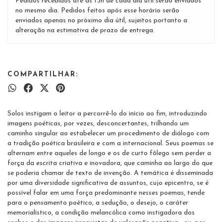
Pedidos recebidos até às 13h de cada dia útil serão enviados
no mesmo dia. Pedidos feitos após esse horário serão
enviados apenas no próximo dia útil, sujeitos portanto a
alteração na estimativa de prazo de entrega.
COMPARTILHAR:
Solos instigam o leitor a percorrê-lo do início ao fim, introduzindo
imagens poéticas, por vezes, desconcertantes, trilhando um
caminho singular ao estabelecer um procedimento de diálogo com
a tradição poética brasileira e com a internacional. Seus poemas se
alternam entre aqueles de longo e os de curto fôlego sem perder a
força da escrita criativa e inovadora, que caminha ao largo do que
se poderia chamar de texto de invenção. A temática é disseminada
por uma diversidade significativa de assuntos, cujo epicentro, se é
possível falar em uma força predominante nesses poemas, tende
para o pensamento poético, a sedução, o desejo, o caráter
memorialístico, a condição melancólica como instigadora dos