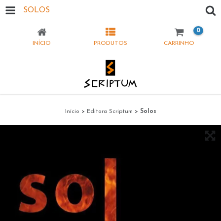
SOLOS
0
INÍCIO
PRODUTOS
CARRINHO
Início
>
Editora Scriptum
>
Solos