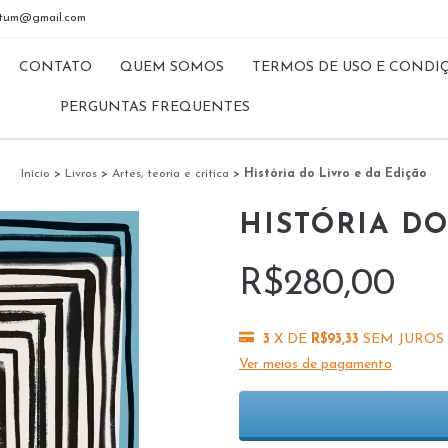
riptum@gmail.com
CONTATO
QUEM SOMOS
TERMOS DE USO E CONDI
PERGUNTAS FREQUENTES
Início
>
Livros
>
Artes, teoria e crítica
>
História do Livro e da Edição
HISTÓRIA DO
R$280,00
3
X DE
R$93,33
SEM JUROS
Ver meios de pagamento