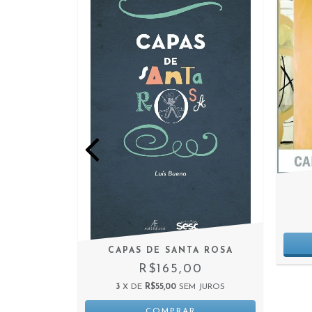
NSAIOS E
CAPAS DE SANTA ROSA
ARTE E
R$165,00
SE
3
X DE
R$55,00
SEM JUROS