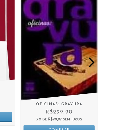
OFICINAS: GRAVURA
VOLÚPIA
R$299,90
3
X DE
R$99,97
SEM JUROS