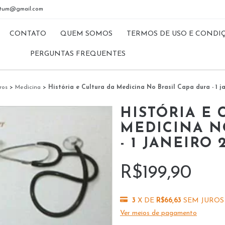
riptum@gmail.com
CONTATO
QUEM SOMOS
TERMOS DE USO E CONDI
PERGUNTAS FREQUENTES
ros
>
Medicina
>
História e Cultura da Medicina No Brasil Capa dura - 1 ja
HISTÓRIA E 
MEDICINA N
- 1 JANEIRO 
R$199,90
3
X DE
R$66,63
SEM JUROS
Ver meios de pagamento