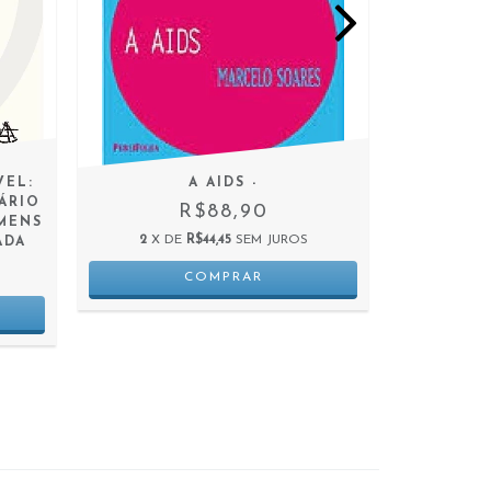
VEL:
A AIDS -
BORB
ÁRIO
ESCRITO
R$88,90
MENS
2
X DE
R$44,45
SEM JUROS
ADA
2
X D