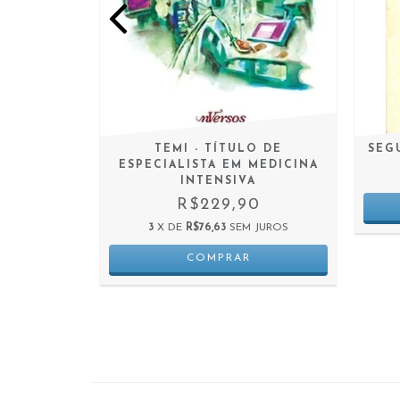
EMÓRIA
TEMI - TÍTULO DE
SEG
ESPECIALISTA EM MEDICINA
0
INTENSIVA
 JUROS
R$229,90
3
X DE
R$76,63
SEM JUROS