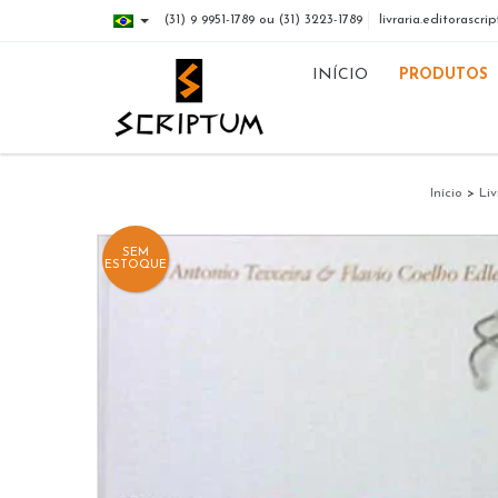
(31) 9 9951-1789 ou (31) 3223-1789
livraria.editorasc
INÍCIO
PRODUTOS
Início
>
Liv
SEM
ESTOQUE