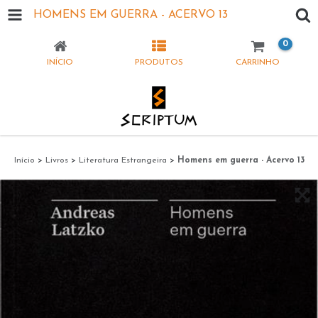
HOMENS EM GUERRA - ACERVO 13
0
INÍCIO
PRODUTOS
CARRINHO
Início
>
Livros
>
Literatura Estrangeira
>
Homens em guerra - Acervo 13