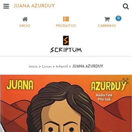
JUANA AZURDUY
0
INÍCIO
PRODUTOS
CARRINHO
Início
>
Livros
>
Infantil
>
JUANA AZURDUY