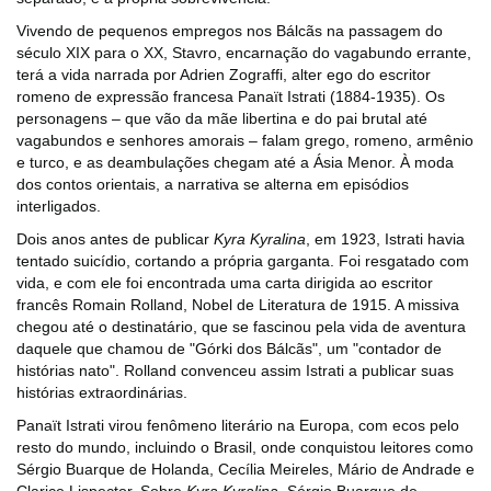
Vivendo de pequenos empregos nos Bálcãs na passagem do
século XIX para o XX, Stavro, encarnação do vagabundo errante,
terá a vida narrada por Adrien Zograffi, alter ego do escritor
romeno de expressão francesa Panaït Istrati (1884-1935). Os
personagens – que vão da mãe libertina e do pai brutal até
vagabundos e senhores amorais – falam grego, romeno, armênio
e turco, e as deambulações chegam até a Ásia Menor. À moda
dos contos orientais, a narrativa se alterna em episódios
interligados.
Dois anos antes de publicar
Kyra Kyralina
, em 1923, Istrati havia
tentado suicídio, cortando a própria garganta. Foi resgatado com
vida, e com ele foi encontrada uma carta dirigida ao escritor
francês Romain Rolland, Nobel de Literatura de 1915. A missiva
chegou até o destinatário, que se fascinou pela vida de aventura
daquele que chamou de "Górki dos Bálcãs", um "contador de
histórias nato". Rolland convenceu assim Istrati a publicar suas
histórias extraordinárias.
Panaït Istrati virou fenômeno literário na Europa, com ecos pelo
resto do mundo, incluindo o Brasil, onde conquistou leitores como
Sérgio Buarque de Holanda, Cecília Meireles, Mário de Andrade e